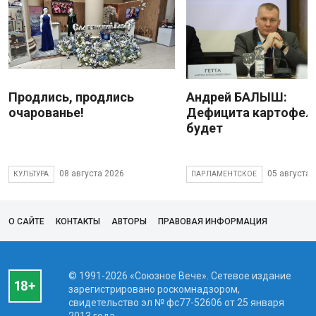
Продлись, продлись
Андрей БАЛЫШ:
очарованье!
Дефицита картофеля
будет
08 августа 2026
05 августа 
КУЛЬТУРА
ПАРЛАМЕНТСКОЕ
О САЙТЕ
КОНТАКТЫ
АВТОРЫ
ПРАВОВАЯ ИНФОРМАЦИЯ
© 1991-2026 «Союзное Вече». Сетевое издание
зарегистрировано роскомнадзором,
свидетельство эл № фc77-52606 от 25 января
2013 года.