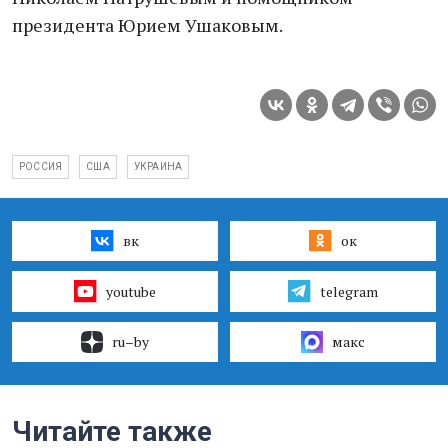
президента Юрием Ушаковым.
РОССИЯ
США
УКРАИНА
вк
ок
youtube
telegram
ru–by
макс
Читайте также