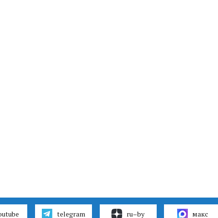
outube
telegram
ru–by
макс