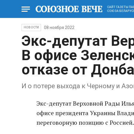
САЙТ ГАЗЕТЫ П
СОЮЗА БЕЛАРУС
08 ноября 2022
НОВОСТИ
Экс-депутат Ве
В офисе Зеленс
отказе от Донб
И о потере выхода к Черному и Аз
Экс-депутат Верховной Рады Илья
офисе президента Украины Влад
переговорную позицию с Россией.