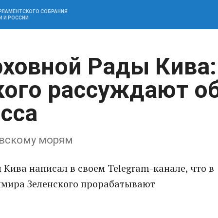
АРЛАМЕНТСКОГО СОБРАНИЯ
И И РОССИИ
рховной Рады Кива:
кого рассуждают о
асса
овскому морям
 Кива написал в своем Telegram-канале, что в
имира Зеленского прорабатывают