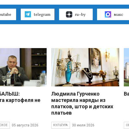
outube
telegram
ru–by
макс
 БАЛЫШ:
Людмила Гурченко
В
а картофеля не
мастерила наряды из
платков, штор и детских
платьев
05 августа 2026
30 июля 2026
СКОЕ
КУЛЬТУРА
О