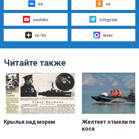
вк
ок
youtube
telegram
ru–by
макс
Читайте также
Крылья над морем
Желтеет отмели пес
коса