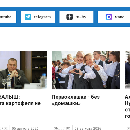
outube
telegram
ru–by
макс
 БАЛЫШ:
Первоклашки - без
А
а картофеля не
«домашки»
Н
с
г
05 августа 2026
08 августа 2026
СКОЕ
ОБЩЕСТВО
Э