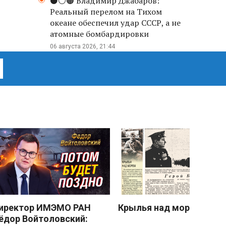
⚫️⚪️🟤 Владимир Джабаров:
Реальный перелом на Тихом
океане обеспечил удар СССР, а не
атомные бомбардировки
06 августа 2026, 21:44
иректор ИМЭМО РАН
Крылья над морем
ёдор Войтоловский: