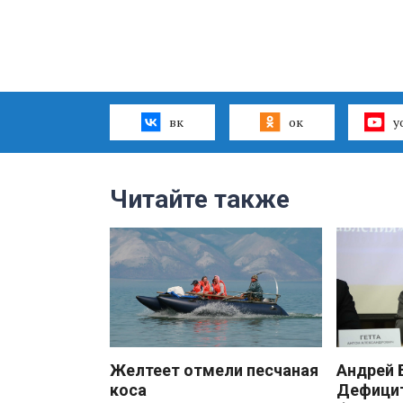
вк
ок
y
Читайте также
Желтеет отмели песчаная
Андрей
коса
Дефицит