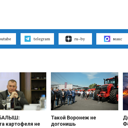
outube
telegram
ru–by
макс
 БАЛЫШ:
Такой Воронеж не
Д
а картофеля не
догонишь
Ф