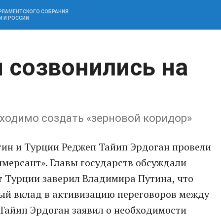
АРЛАМЕНТСКОГО СОБРАНИЯ
И И РОССИИ
н созвонились на
бходимо создать «зерновой коридор»
ин и Турции Реджеп Тайип Эрдоган провели
мерсант». Главы государств обсуждали
т Турции заверил Владимира Путина, что
ный вклад в активизацию переговоров между
Тайип Эрдоган заявил о необходимости