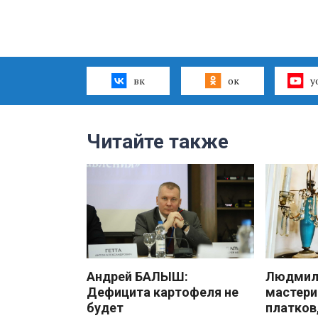
вк
ок
y
Читайте также
Андрей БАЛЫШ:
Людмила
Дефицита картофеля не
мастери
будет
платков