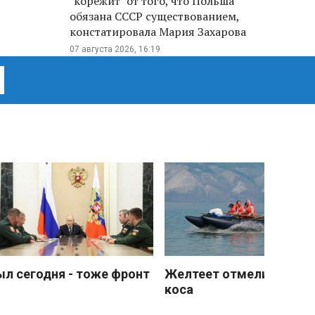
"корежит" от того, что Польша
обязана СССР существованием,
констатировала Мария Захарова
07 августа 2026, 16:19
ыл сегодня - тоже фронт
Желтеет отмели песчан
коса