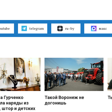
outube
telegram
ru–by
макс
 Гурченко
Такой Воронеж не
Т
ла наряды из
догонишь
, штор и детских