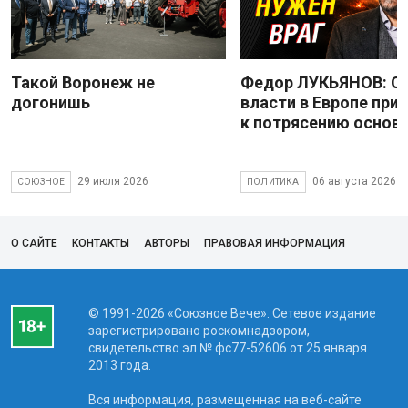
Такой Воронеж не
Федор ЛУКЬЯНОВ: С
догонишь
власти в Европе при
к потрясению основ
29 июля 2026
06 августа 2026
СОЮЗНОЕ
ПОЛИТИКА
О САЙТЕ
КОНТАКТЫ
АВТОРЫ
ПРАВОВАЯ ИНФОРМАЦИЯ
© 1991-2026 «Союзное Вече». Сетевое издание
зарегистрировано роскомнадзором,
свидетельство эл № фc77-52606 от 25 января
2013 года.
Вся информация, размещенная на веб-сайте