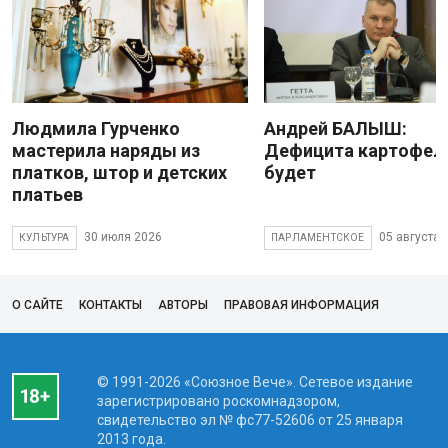
Людмила Гурченко
Андрей БАЛЫШ:
мастерила наряды из
Дефицита картофеля
платков, штор и детских
будет
платьев
30 июля 2026
05 августа 
КУЛЬТУРА
ПАРЛАМЕНТСКОЕ
О САЙТЕ
КОНТАКТЫ
АВТОРЫ
ПРАВОВАЯ ИНФОРМАЦИЯ
© 1991-2026 «Союзное Вече». Сетевое издание
зарегистрировано роскомнадзором,
свидетельство эл № фc77-52606 от 25 января
2013 года.