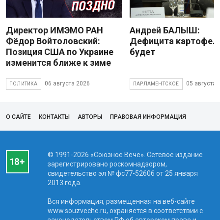
Директор ИМЭМО РАН
Андрей БАЛЫШ:
Фёдор Войтоловский:
Дефицита картофеля
Позиция США по Украине
будет
изменится ближе к зиме
06 августа 2026
05 августа 
ПОЛИТИКА
ПАРЛАМЕНТСКОЕ
О САЙТЕ
КОНТАКТЫ
АВТОРЫ
ПРАВОВАЯ ИНФОРМАЦИЯ
© 1991-2026 «Союзное Вече». Сетевое издание
зарегистрировано роскомнадзором,
свидетельство эл № фc77-52606 от 25 января
2013 года.
Вся информация, размещенная на веб-сайте
www.souzveche.ru, охраняется в соответствии с
законодательством РФ об авторском праве и