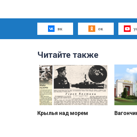
вк
ок
y
Читайте также
Крылья над морем
Вагончи