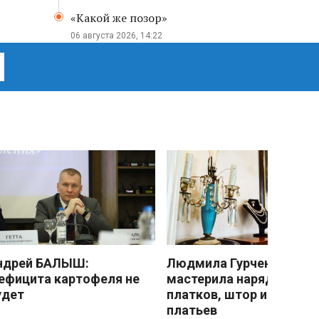
«Какой же позор»
06 августа 2026, 14:22
ндрей БАЛЫШ:
Людмила Гурченко
ефицита картофеля не
мастерила наряды из
удет
платков, штор и детски
платьев