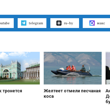
outube
telegram
ru–by
макс
к тронется
Желтеет отмели песчаная
А
коса
Д
б