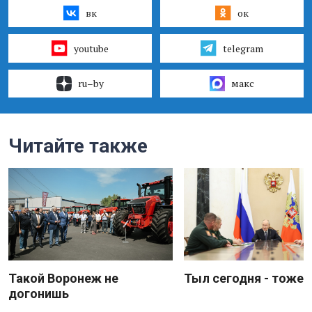
вк
ок
youtube
telegram
ru–by
макс
Читайте также
Такой Воронеж не
Тыл сегодня - тоже 
догонишь