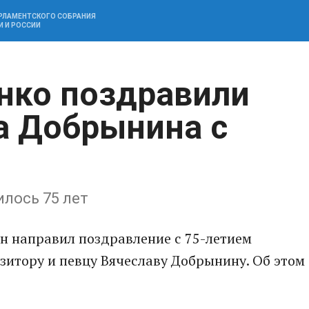
АРЛАМЕНТСКОГО СОБРАНИЯ
И И РОССИИ
нко поздравили
а Добрынина с
лось 75 лет
н направил поздравление с 75-летием
зитору и певцу Вячеславу Добрынину. Об этом