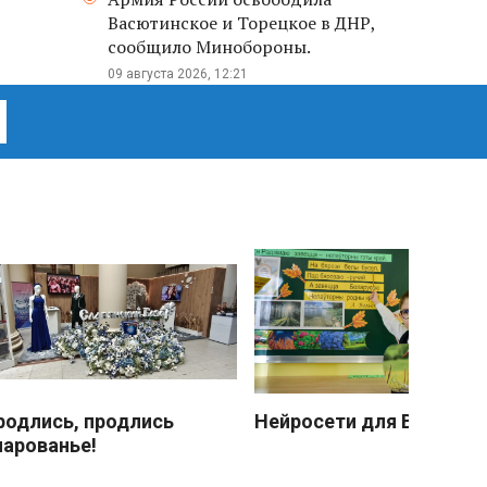
Васютинское и Торецкое в ДНР,
сообщило Минобороны.
09 августа 2026, 12:21
родлись, продлись
Нейросети для Васечки
чарованье!