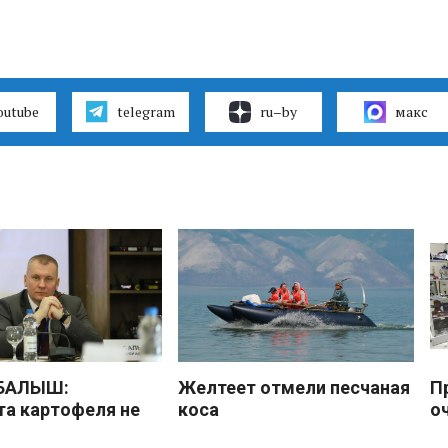
outube
telegram
ru–by
макс
 БАЛЫШ:
Желтеет отмели песчаная
П
а картофеля не
коса
о