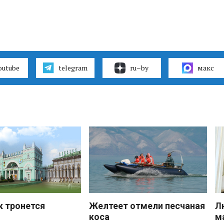
outube
telegram
ru–by
макс
к тронется
Желтеет отмели песчаная
Л
коса
м