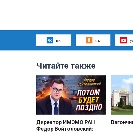
вк
ок
y
Читайте также
Директор ИМЭМО РАН
Вагончи
Фёдор Войтоловский: