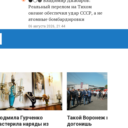
⚫️⚪️🟤 Владимир Джабаров:
Реальный перелом на Тихом
океане обеспечил удар СССР, а не
атомные бомбардировки
06 августа 2026, 21:44
юдмила Гурченко
Такой Воронеж не
астерила наряды из
догонишь