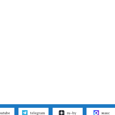
outube
telegram
ru–by
макс