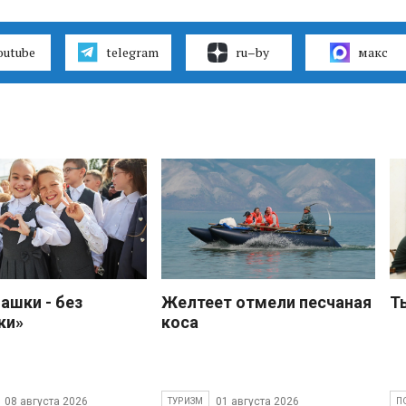
outube
telegram
ru–by
макс
ашки - без
Желтеет отмели песчаная
Т
ки»
коса
08 августа 2026
01 августа 2026
ТУРИЗМ
П