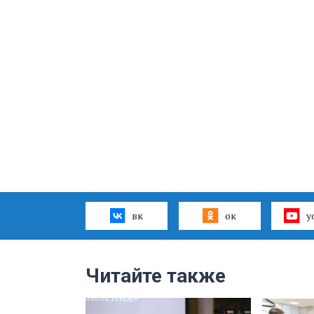
вк
ок
y
Читайте также