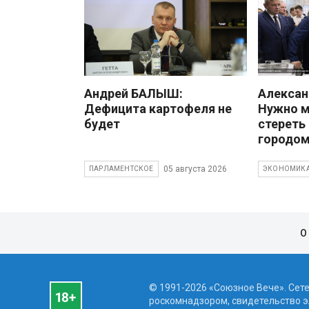
Андрей БАЛЫШ:
Алекса
Дефицита картофеля не
Нужно 
будет
стереть
городом
05 августа 2026
ПАРЛАМЕНТСКОЕ
ЭКОНОМИК
О
© 1991-2026 «Союзное Вече». Сет
роскомнадзором, свидетельство эл