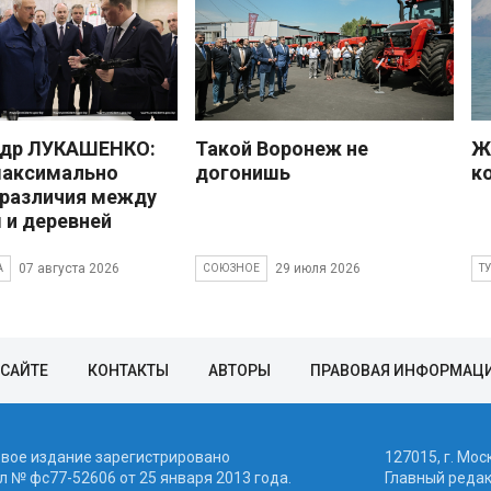
ндр ЛУКАШЕНКО:
Такой Воронеж не
Ж
максимально
догонишь
к
 различия между
 и деревней
07 августа 2026
29 июля 2026
А
СОЮЗНОЕ
Т
 САЙТЕ
КОНТАКТЫ
АВТОРЫ
ПРАВОВАЯ ИНФОРМАЦ
евое издание зарегистрировано
127015, г. Мос
 № фc77-52606 от 25 января 2013 года.
Главный реда