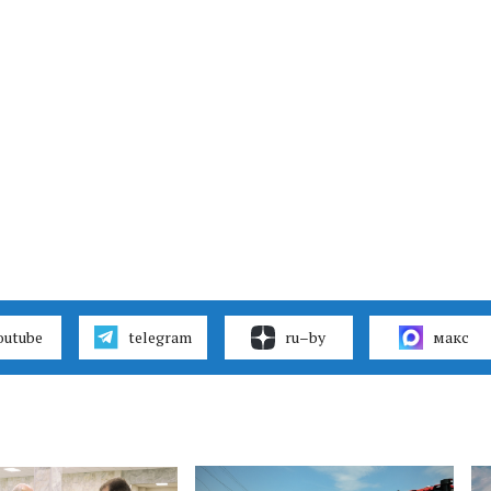
outube
telegram
ru–by
макс