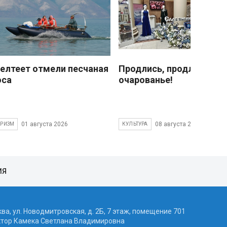
елтеет отмели песчаная
Продлись, продлись
оса
очарованье!
01 августа 2026
08 августа 2026
УРИЗМ
КУЛЬТУРА
ИЯ
ква, ул. Новодмитровская, д. 2Б, 7 этаж, помещение 701
ктор Камека Светлана Владимировна