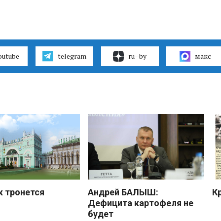
outube
telegram
ru–by
макс
к тронется
Андрей БАЛЫШ:
К
Дефицита картофеля не
будет