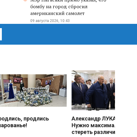
бомбу на город сбросил
американский самолет
09 августа 2026, 10:43
родлись, продлись
Александр ЛУКАШЕНКО
чарованье!
Нужно максимально
стереть различия межд