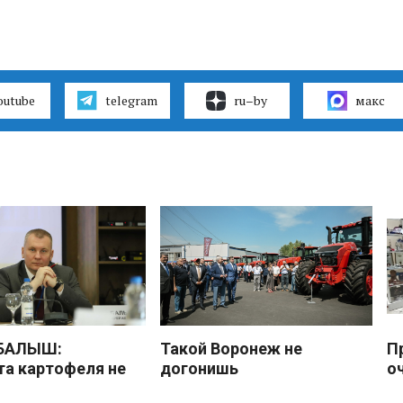
outube
telegram
ru–by
макс
 БАЛЫШ:
Такой Воронеж не
П
а картофеля не
догонишь
о