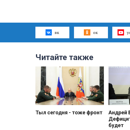
вк
ок
y
Читайте также
Тыл сегодня - тоже фронт
Андрей
Дефицит
будет