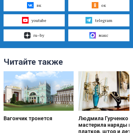
вк
ок
youtube
telegram
ru–by
макс
Читайте также
Вагончик тронется
Людмила Гурченко
мастерила наряды и
платков, штор и дет