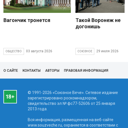
Вагончик тронется
Такой Воронеж не
догонишь
03 августа 2026
29 июля 2026
ОБЩЕСТВО
СОЮЗНОЕ
О САЙТЕ
КОНТАКТЫ
АВТОРЫ
ПРАВОВАЯ ИНФОРМАЦИЯ
© 1991-2026 «Союзное Вече». Сетевое издание
зарегистрировано роскомнадзором,
свидетельство эл № фc77-52606 от 25 января
2013 года.
Вся информация, размещенная на веб-сайте
www.souzveche.ru, охраняется в соответствии с