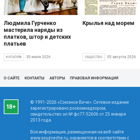
Людмила Гурченко
Крылья над морем
мастерила наряды из
платков, штор и детских
платьев
30 июля 2026
05 августа 2026
КУЛЬТУРА
ОБЩЕСТВО
О САЙТЕ
КОНТАКТЫ
АВТОРЫ
ПРАВОВАЯ ИНФОРМАЦИЯ
© 1991-2026 «Союзное Вече». Сетевое издание
зарегистрировано роскомнадзором,
свидетельство эл № фc77-52606 от 25 января
2013 года.
Вся информация, размещенная на веб-сайте
www.souzveche.ru, охраняется в соответствии с