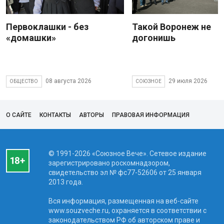
Первоклашки - без
Такой Воронеж не
«домашки»
догонишь
08 августа 2026
29 июля 2026
ОБЩЕСТВО
СОЮЗНОЕ
О САЙТЕ
КОНТАКТЫ
АВТОРЫ
ПРАВОВАЯ ИНФОРМАЦИЯ
© 1991-2026 «Союзное Вече». Сетевое издание
зарегистрировано роскомнадзором,
свидетельство эл № фc77-52606 от 25 января
2013 года.
Вся информация, размещенная на веб-сайте
www.souzveche.ru, охраняется в соответствии с
законодательством РФ об авторском праве и