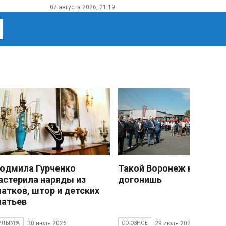
07 августа 2026, 21:19
юдмила Гурченко
Такой Воронеж не
астерила наряды из
догонишь
латков, штор и детских
латьев
30 июля 2026
29 июля 2026
УЛЬТУРА
СОЮЗНОЕ