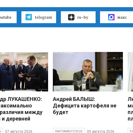
outube
telegram
ru–by
макс
ндр ЛУКАШЕНКО:
Андрей БАЛЫШ:
Л
максимально
Дефицита картофеля не
м
 различия между
будет
п
 и деревней
п
07 августа 2026
05 августа 2026
А
ПАРЛАМЕНТСКОЕ
К