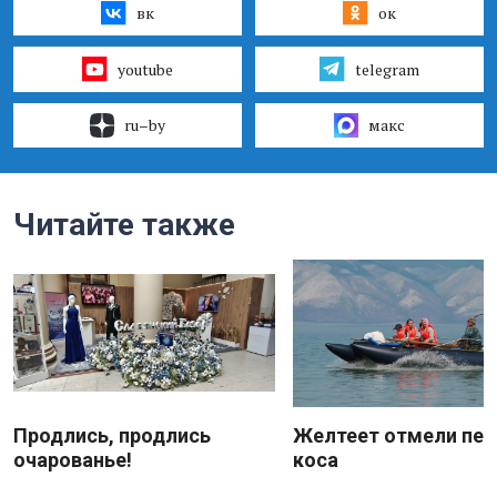
вк
ок
youtube
telegram
ru–by
макс
Читайте также
Продлись, продлись
Желтеет отмели пес
очарованье!
коса