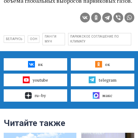
объема глобальных выбросов парниковых газов.
ПАН ГИ
ПАРИЖСКОЕ СОГЛАШЕНИЕ ПО
БЕЛАРУСЬ
ООН
МУН
КЛИМАТУ
вк
ок
youtube
telegram
ru–by
макс
Читайте также