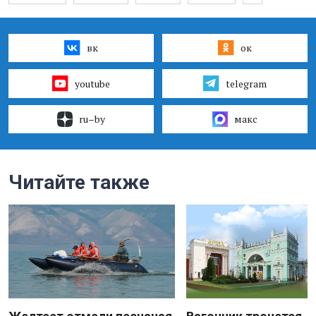
вк
ок
youtube
telegram
ru–by
макс
Читайте также