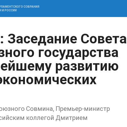
АРЛАМЕНТСКОГО СОБРАНИЯ
И И РОССИИ
: Заседание Совета
ного государства
нейшему развитию
экономических
 союзного Совмина, Премьер-министр
ссийским коллегой Дмитрием