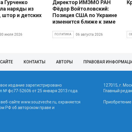
 Гурченко
Директор ИМЭМО РАН
К
ла наряды из
Фёдор Войтоловский:
, штор и детских
Позиция США по Украине
изменится ближе к зиме
30 июля 2026
06 августа 2026
ПОЛИТИКА
О
 САЙТЕ
КОНТАКТЫ
АВТОРЫ
ПРАВОВАЯ ИНФОРМАЦ
евое издание зарегистрировано
127015, г. Мос
 № фc77-52606 от 25 января 2013 года.
Главный реда
веб-сайте www.souzveche.ru, охраняется
Приобретение а
ом РФ об авторском праве и