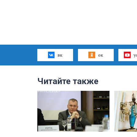
вк
ок
y
Читайте также