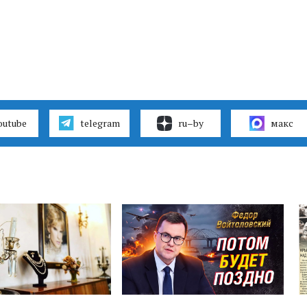
outube
telegram
ru–by
макс