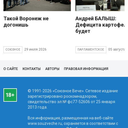
Такой Воронеж не
Андрей БАЛЫШ:
догонишь
Дефицита картофеля
будет
29 июля 2026
05 августа 
СОЮЗНОЕ
ПАРЛАМЕНТСКОЕ
О САЙТЕ
КОНТАКТЫ
АВТОРЫ
ПРАВОВАЯ ИНФОРМАЦИЯ
© 1991-2026 «Союзное Вече». Сетевое издание
зарегистрировано роскомнадзором,
свидетельство эл № фc77-52606 от 25 января
2013 года.
Вся информация, размещенная на веб-сайте
www.souzveche.ru, охраняется в соответствии с