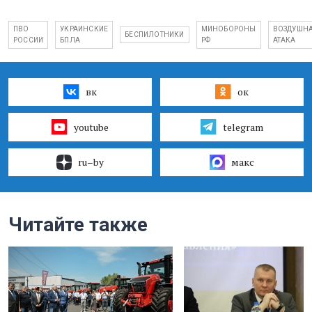
ПВО
УКРАИНСКИЕ
МИНОБОРОНЫ
ВОЗДУШН
БЕСПИЛОТНИКИ
РОССИИ
БПЛА
РФ
АТАКА
вк
ок
youtube
telegram
ru–by
макс
Читайте также