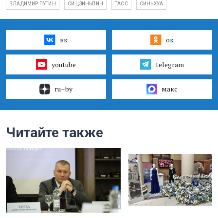
ВЛАДИМИР ПУТИН
СИ ЦЗИНЬПИН
ТАСС
СИНЬХУА
вк
ок
youtube
telegram
ru–by
макс
Читайте также