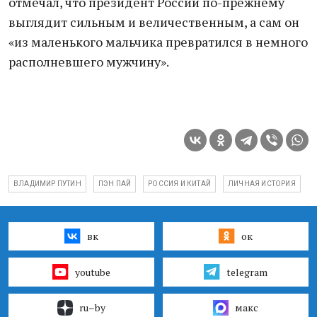
отмечал, что президент России по-прежнему
выглядит сильным и величественным, а сам он
«из маленького мальчика превратился в немного
располневшего мужчину».
ВЛАДИМИР ПУТИН
ПЭН ПАЙ
РОССИЯ И КИТАЙ
ЛИЧНАЯ ИСТОРИЯ
вк
ок
youtube
telegram
ru–by
макс