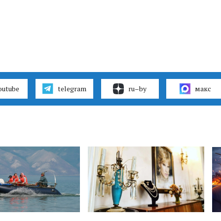
outube
telegram
ru–by
макс