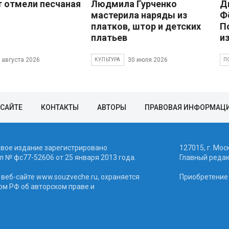
 отмели песчаная
Людмила Гурченко
Д
мастерила наряды из
Ф
платков, штор и детских
П
платьев
и
 августа 2026
30 июля 2026
КУЛЬТУРА
П
 САЙТЕ
КОНТАКТЫ
АВТОРЫ
ПРАВОВАЯ ИНФОРМАЦ
евое издание зарегистрировано
127015, г. Мос
 № фc77-52606 от 25 января 2013 года.
Главный реда
веб-сайте www.souzveche.ru, охраняется
Приобретение а
ом РФ об авторском праве и