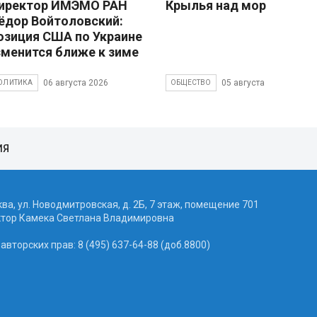
иректор ИМЭМО РАН
Крылья над морем
ёдор Войтоловский:
озиция США по Украине
зменится ближе к зиме
06 августа 2026
05 августа 2026
ОЛИТИКА
ОБЩЕСТВО
ИЯ
ква, ул. Новодмитровская, д. 2Б, 7 этаж, помещение 701
ктор Камека Светлана Владимировна
вторских прав: 8 (495) 637-64-88 (доб.8800)