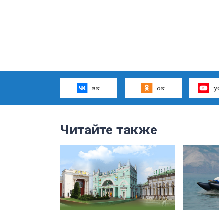
вк
ок
y
Читайте также