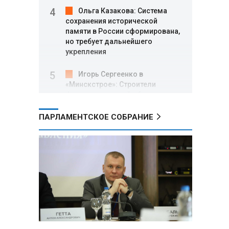
Ольга Казакова: Система
сохранения исторической
памяти в России сформирована,
но требует дальнейшего
укрепления
Игорь Сергеенко в
«Минскстрое»: Строители
формируют новый облик страны
и должны активнее участвовать
в улучшении охраны труда
ПАРЛАМЕНТСКОЕ СОБРАНИЕ
МИД РФ: Поездка
Зеленского в США не принесла
ожидаемых результатов
Белорусские школьники
собрали первые «космические»
томаты из семян, побывавших
на орбите