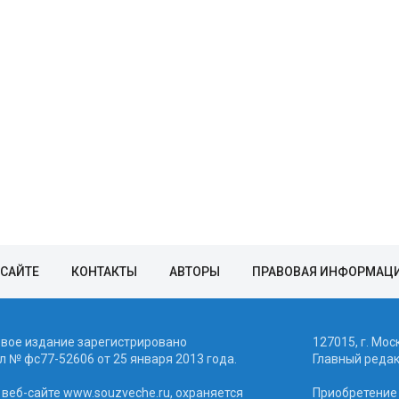
 САЙТЕ
КОНТАКТЫ
АВТОРЫ
ПРАВОВАЯ ИНФОРМАЦ
евое издание зарегистрировано
127015, г. Мос
 № фc77-52606 от 25 января 2013 года.
Главный реда
веб-сайте www.souzveche.ru, охраняется
Приобретение а