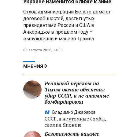
Украине изменится ближе к зиме
летательных аппаратов
Отход администрации Белого дома от
договорённостей, достигнутых
Президент Алжира готовится
президентами России и США в
к визиту в Беларусь — МИД
Алжира
Анкоридже в прошлом году –
вынужденный манёвр Трампа
Лантратова: судьба около
06 августа 2026, 14:00
300 жителей Курской области,
попавших в плен после
вторжения боевиков, остается
МНЕНИЯ
неизвестной
Реальный перелом на
Второй энергоблок БелАЭС
вновь вышел на номинальную
Тихом океане обеспечил
мощность после диагностики
удар СССР, а не атомные
оборудования
бомбардировки
Владимир Джабаров
СССР, а не атомные бомбы,
сломил Японию
Безопасность важнее