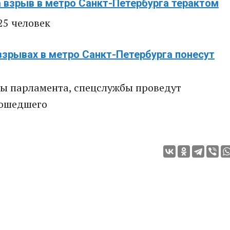
а взрыв в метро Санкт-Петербурга терактом
25 человек
взрывах в метро Санкт-Петербурга понесут
ы парламента, спецслужбы проведут
зошедшего