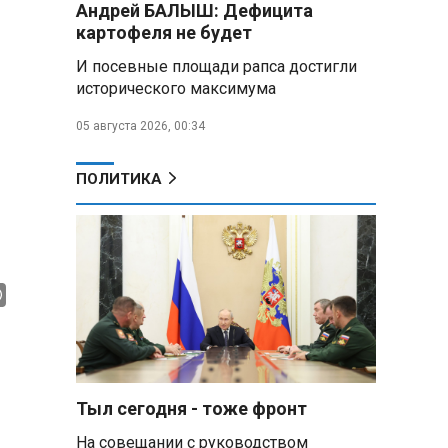
Андрей БАЛЫШ: Дефицита
Алесандр Лукашенко назвал
картофеля не будет
работу сельской торговли
«неудовлетворительной» и
И посевные площади рапса достигли
возмутился «просрочкой и
исторического максимума
тухлятиной»
05 августа 2026, 00:34
Владимир Путин обсудил с
Совбезом дополнительные
меры по защите инфраструктуры
ПОЛИТИКА
от терактов
Минобороны РФ: «Искандер»
уничтожил эшелон с техникой
ВСУ в Днепропетровской
области
Главы правительств ЕАЭС
подписали три соглашения по
e‑торговле, биржевому рынку и
ученым званиям
Тыл сегодня - тоже фронт
На совещании с руководством