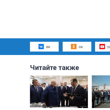
вк
ок
y
Читайте также