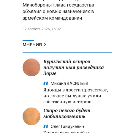
Александр Лукашенко:
Минобороны глава государства
Хотите «собирать сливки» в
объявил о новых назначениях в
городах — отвечайте и за
армейском командовании
отдалённые деревни
07 августа 2026, 16:02
Минобороны РФ: установлен
контроль над Анискино в
Харьковской области
МНЕНИЯ
ФСБ и МВД накрыли сеть
Курильский остров
криптообменников в «Москва-
получит имя разведчика
Сити», через которую
Зорге
украинские call-центры
выводили похищенные деньги
Михаил ВАСИЛЬЕВ
Японцы в ярости протестуют,
но лучше бы лучше учили
собственную историю
Скоро некого будет
мобилизовывать
Олег Гайдукевич
Киев теряет людей и