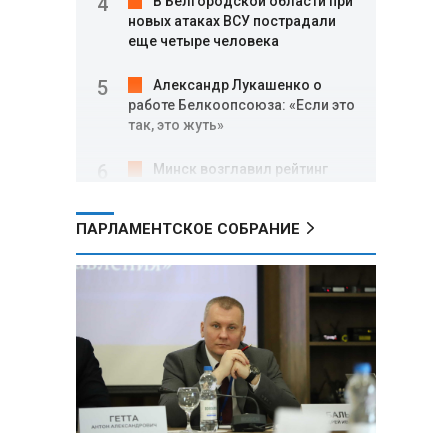
В Белгородской области при
новых атаках ВСУ пострадали
еще четыре человека
Александр Лукашенко о
работе Белкоопсоюза: «Если это
так, это жуть»
Минск возглавил рейтинг
самых популярных зарубежных
городов у российских туристов
ПАРЛАМЕНТСКОЕ СОБРАНИЕ
Минобороны РФ: при
освобождении Анискино ВСУ
понесли большие потери, часть
военных сдалась в плен
Александр Лукашенко:
Россияне «услышали батьку» и
скупают пустующие дома в
белорусских деревнях