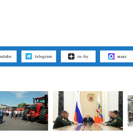
outube
telegram
ru–by
макс