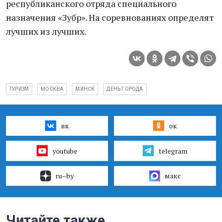
республиканского отряда специального
назначения «Зубр». На соревнованиях определят
лучших из лучших.
ТУРИЗМ
МОСКВА
МИНСК
ДЕНЬ ГОРОДА
вк
ок
youtube
telegram
ru–by
макс
Читайте также