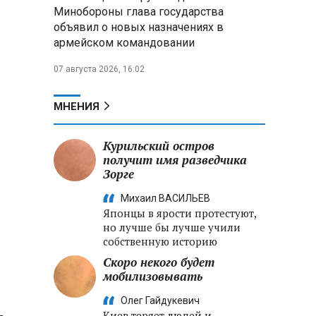
Минобороны РФ: «Искандер»
Минобороны глава государства
уничтожил эшелон с техникой
объявил о новых назначениях в
ВСУ в Днепропетровской
армейском командовании
области
07 августа 2026, 16:02
Главы правительств ЕАЭС
подписали три соглашения по
e‑торговле, биржевому рынку и
МНЕНИЯ
ученым званиям
Курильский остров
Александр Лукашенко:
получит имя разведчика
Хотите «собирать сливки» в
Зорге
городах — отвечайте и за
отдалённые деревни
Михаил ВАСИЛЬЕВ
Японцы в ярости протестуют,
но лучше бы лучше учили
собственную историю
Скоро некого будет
мобилизовывать
Олег Гайдукевич
Киев теряет людей и