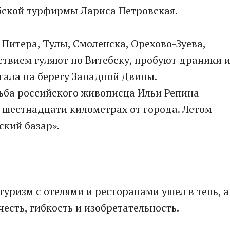
ебской турфирмы Лариса Петровская.
 Питера, Тулы, Смоленска, Орехово-Зуева,
ьствием гуляют по Витебску, пробуют драники 
гала на берегу Западной Двины.
ьба российского живописца Ильи Репина
в шестнадцати километрах от города. Летом
ский базар».
уризм с отелями и ресторанами ушел в тень, а
есть, гибкость и изобретательность.