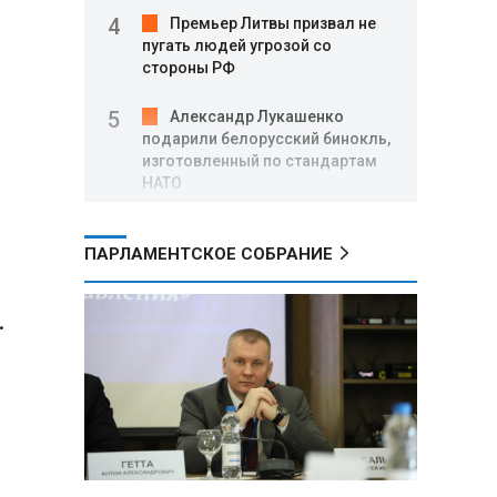
Премьер Литвы призвал не
пугать людей угрозой со
стороны РФ
Александр Лукашенко
подарили белорусский бинокль,
изготовленный по стандартам
НАТО
В Белгородской области при
ПАРЛАМЕНТСКОЕ СОБРАНИЕ
новых атаках ВСУ пострадали
еще четыре человека
.
Александр Лукашенко о
работе Белкоопсоюза: «Если это
так, это жуть»
Минск возглавил рейтинг
самых популярных зарубежных
городов у российских туристов