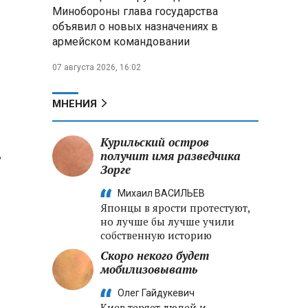
Александр Лукашенко:
Минобороны глава государства
Хотите «собирать сливки» в
объявил о новых назначениях в
городах — отвечайте и за
армейском командовании
отдалённые деревни
07 августа 2026, 16:02
Минобороны РФ: установлен
контроль над Анискино в
Харьковской области
МНЕНИЯ
ФСБ и МВД накрыли сеть
Курильский остров
криптообменников в «Москва-
ь
получит имя разведчика
Сити», через которую
Зорге
украинские call-центры
выводили похищенные деньги
Михаил ВАСИЛЬЕВ
Японцы в ярости протестуют,
но лучше бы лучше учили
собственную историю
Скоро некого будет
мобилизовывать
Олег Гайдукевич
Киев теряет людей и