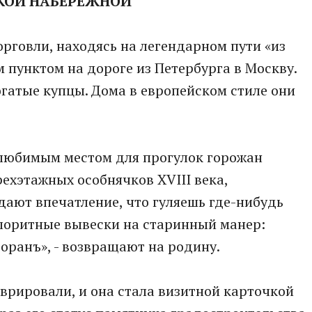
СКОЙ НАБЕРЕЖНОЙ
орговли, находясь на легендарном пути «из
м пунктом на дороге из Петербурга в Москву.
огатые купцы. Дома в европейском стиле они
 любимым местом для прогулок горожан
рехэтажных особнячков XVIII века,
дают впечатление, что гуляешь где-нибудь
колоритные вывески на старинный манер:
торанъ», - возвращают на родину.
врировали, и она стала визитной карточкой