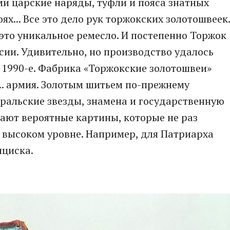
 царские наряды, туфли и пояса знатных
ях... Все это дело рук торжокских золотошвеек.
о это уникальное ремесло. И постепенно Торжок
сии. Удивительно, но производство удалось
в 1990-е. Фабрика «Торжокские золотошвеи»
е... армия. Золотым шитьем по-прежнему
ральские звезды, знамена и государственную
ают вероятные картины, которые не раз
 высоком уровне. Например, для Патриарха
циска.