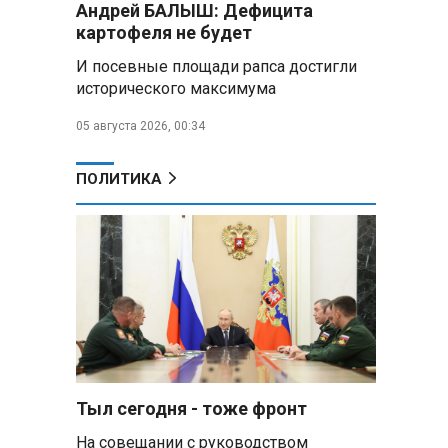
Андрей БАЛЫШ: Дефицита
Алесандр Лукашенко назвал
картофеля не будет
работу сельской торговли
«неудовлетворительной» и
И посевные площади рапса достигли
возмутился «просрочкой и
исторического максимума
тухлятиной»
05 августа 2026, 00:34
Владимир Путин обсудил с
Совбезом дополнительные
меры по защите инфраструктуры
ПОЛИТИКА
от терактов
Минобороны РФ: «Искандер»
уничтожил эшелон с техникой
ВСУ в Днепропетровской
области
Главы правительств ЕАЭС
подписали три соглашения по
e‑торговле, биржевому рынку и
ученым званиям
Тыл сегодня - тоже фронт
На совещании с руководством