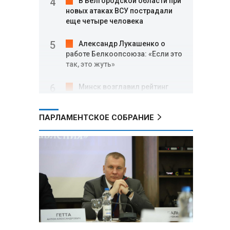
В Белгородской области при
новых атаках ВСУ пострадали
еще четыре человека
Александр Лукашенко о
работе Белкоопсоюза: «Если это
так, это жуть»
Минск возглавил рейтинг
самых популярных зарубежных
городов у российских туристов
ПАРЛАМЕНТСКОЕ СОБРАНИЕ
Минобороны РФ: при
освобождении Анискино ВСУ
понесли большие потери, часть
военных сдалась в плен
Александр Лукашенко:
Россияне «услышали батьку» и
скупают пустующие дома в
белорусских деревнях