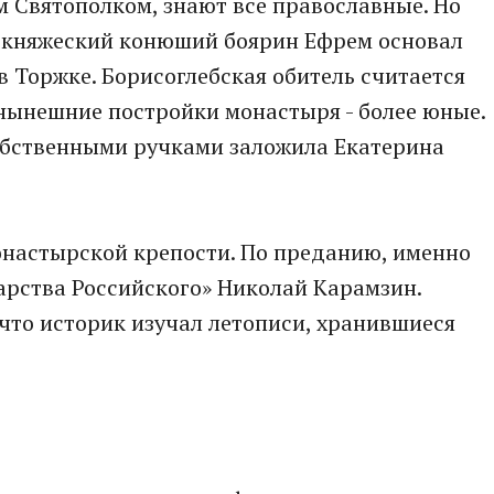
 Святополком, знают все православные. Но
го княжеский конюший боярин Ефрем основал
 в Торжке. Борисоглебская обитель считается
 нынешние постройки монастыря - более юные.
обственными ручками заложила Екатерина
настырской крепости. По преданию, именно
арства Российского» Николай Карамзин.
 что историк изучал летописи, хранившиеся