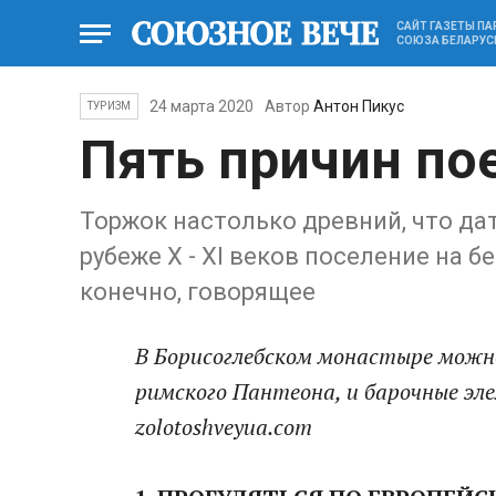
САЙТ ГАЗЕТЫ П
СОЮЗА БЕЛАРУС
24 марта 2020
Автор
Антон Пикус
ТУРИЗМ
Пять причин по
Торжок настолько древний, что дат
рубеже X - XI веков поселение на б
конечно, говорящее
В Борисоглебском монастыре можн
римского Пантеона, и барочные эл
zolotoshveyua.com