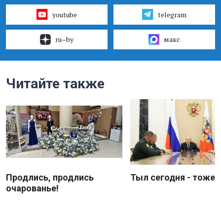
youtube
telegram
ru–by
макс
Читайте также
Продлись, продлись
Тыл сегодня - тоже 
очарованье!