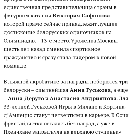
единственная представительница страны в
фигурном катании
Виктория Сафонова
,
которой прямо сейчас принадлежит лучшее
достижение белорусских одиночников на
Олимпиадах – 13-е место. Уроженка Москвы
шесть лет назад сменила спортивное
гражданство и сразу стала лидером в новой
команде.
В лыжной акробатике за награды поборются три
белоруски – опытнейшая
Анна Гуськова
, а еще
–
Анна Деруго
и
Анастасия Андриянова
. Для
33-летней Гуськовой Игры в Милане и Кортина-
д’Ампеццо станут четвертыми в карьере. В Сочи
фристайлистка осталась без наград, а уже в
Пхенчхане запрыгнула на верхнюю ступеньку