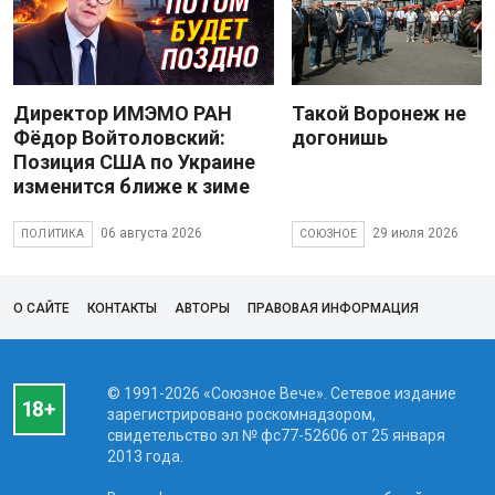
Директор ИМЭМО РАН
Такой Воронеж не
Фёдор Войтоловский:
догонишь
Позиция США по Украине
изменится ближе к зиме
06 августа 2026
29 июля 2026
ПОЛИТИКА
СОЮЗНОЕ
О САЙТЕ
КОНТАКТЫ
АВТОРЫ
ПРАВОВАЯ ИНФОРМАЦИЯ
© 1991-2026 «Союзное Вече». Сетевое издание
зарегистрировано роскомнадзором,
свидетельство эл № фc77-52606 от 25 января
2013 года.