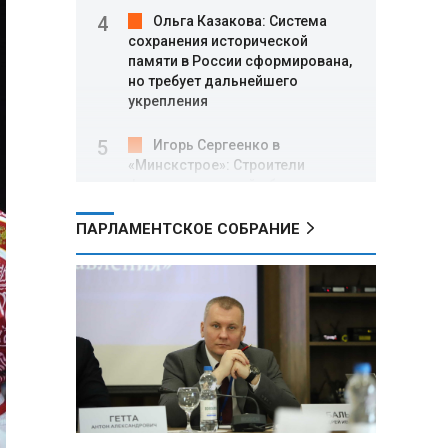
Ольга Казакова: Система
сохранения исторической
памяти в России сформирована,
но требует дальнейшего
укрепления
Игорь Сергеенко в
«Минскстрое»: Строители
формируют новый облик страны
и должны активнее участвовать
в улучшении охраны труда
ПАРЛАМЕНТСКОЕ СОБРАНИЕ
МИД РФ: Поездка
Зеленского в США не принесла
ожидаемых результатов
Белорусские школьники
собрали первые «космические»
томаты из семян, побывавших
на орбите