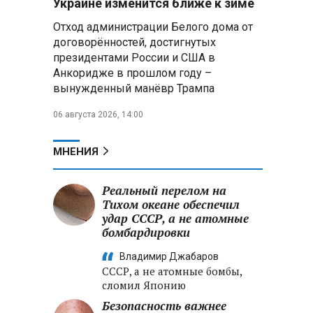
Украине изменится ближе к зиме
летательных аппаратов
Отход администрации Белого дома от
договорённостей, достигнутых
Президент Алжира готовится
президентами России и США в
к визиту в Беларусь — МИД
Алжира
Анкоридже в прошлом году –
вынужденный манёвр Трампа
Лантратова: судьба около
06 августа 2026, 14:00
300 жителей Курской области,
попавших в плен после
вторжения боевиков, остается
МНЕНИЯ
неизвестной
Реальный перелом на
Второй энергоблок БелАЭС
вновь вышел на номинальную
Тихом океане обеспечил
мощность после диагностики
удар СССР, а не атомные
оборудования
бомбардировки
Владимир Джабаров
СССР, а не атомные бомбы,
сломил Японию
Безопасность важнее