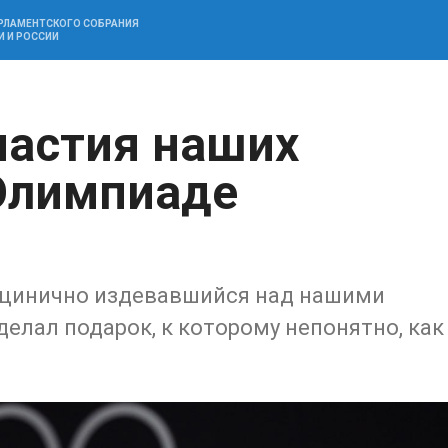
АРЛАМЕНТСКОГО СОБРАНИЯ
И И РОССИИ
частия наших
Олимпиаде
о цинично издевавшийся над нашими
елал подарок, к которому непонятно, как