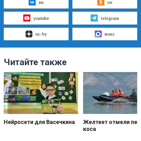
вк
ок
youtube
telegram
ru–by
макс
Читайте также
Нейросети для Васечкина
Желтеет отмели пес
коса