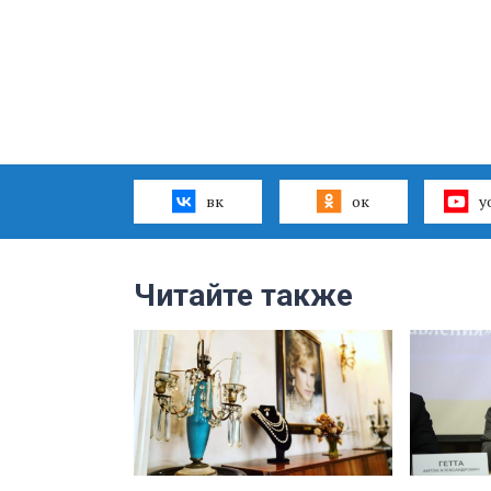
вк
ок
y
Читайте также