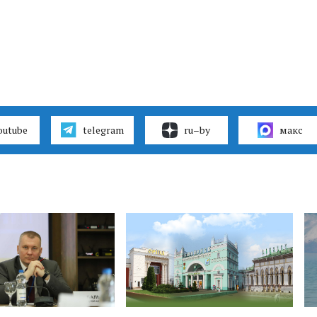
outube
telegram
ru–by
макс