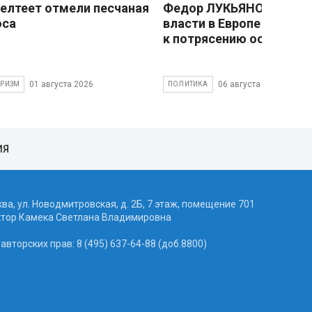
елтеет отмели песчаная
Федор ЛУКЬЯНОВ: Смен
оса
власти в Европе привед
к потрясению основ
01 августа 2026
06 августа 2026
УРИЗМ
ПОЛИТИКА
ИЯ
ква, ул. Новодмитровская, д. 2Б, 7 этаж, помещение 701
ктор Камека Светлана Владимировна
вторских прав: 8 (495) 637-64-88 (доб.8800)