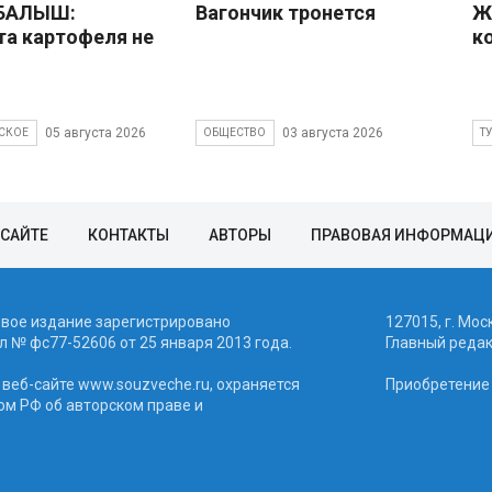
 БАЛЫШ:
Вагончик тронется
Ж
а картофеля не
к
05 августа 2026
03 августа 2026
СКОЕ
ОБЩЕСТВО
Т
 САЙТЕ
КОНТАКТЫ
АВТОРЫ
ПРАВОВАЯ ИНФОРМАЦ
евое издание зарегистрировано
127015, г. Мос
 № фc77-52606 от 25 января 2013 года.
Главный реда
веб-сайте www.souzveche.ru, охраняется
Приобретение а
ом РФ об авторском праве и