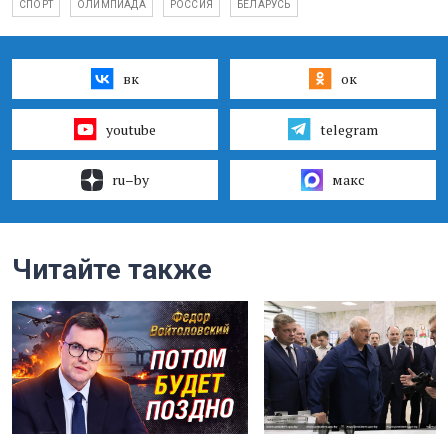
СПОРТ
ОЛИМПИАДА
РОССИЯ
БЕЛАРУСЬ
вк
ок
youtube
telegram
ru–by
макс
Читайте также