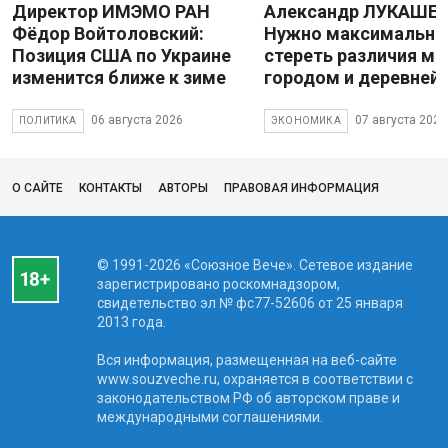
Директор ИМЭМО РАН
Александр ЛУКАШЕН
Фёдор Войтоловский:
Нужно максимально
Позиция США по Украине
стереть различия м
изменится ближе к зиме
городом и деревней
06 августа 2026
07 августа 2026
ПОЛИТИКА
ЭКОНОМИКА
О САЙТЕ
КОНТАКТЫ
АВТОРЫ
ПРАВОВАЯ ИНФОРМАЦИЯ
© 1991-2026 «Союзное Вече». Сетевое издание
зарегистрировано роскомнадзором,
свидетельство эл № фc77-52606 от 25 января
2013 года.
Вся информация, размещенная на веб-сайте
www.souzveche.ru, охраняется в соответствии с
законодательством РФ об авторском праве и
международными соглашениями.