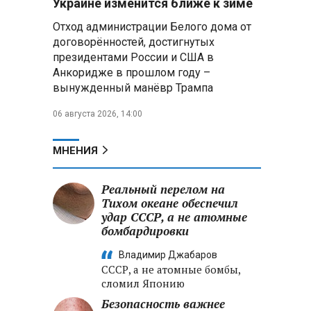
Украине изменится ближе к зиме
летательных аппаратов
Отход администрации Белого дома от
договорённостей, достигнутых
Президент Алжира готовится
президентами России и США в
к визиту в Беларусь — МИД
Алжира
Анкоридже в прошлом году –
вынужденный манёвр Трампа
Лантратова: судьба около
06 августа 2026, 14:00
300 жителей Курской области,
попавших в плен после
вторжения боевиков, остается
МНЕНИЯ
неизвестной
Реальный перелом на
Второй энергоблок БелАЭС
вновь вышел на номинальную
Тихом океане обеспечил
мощность после диагностики
удар СССР, а не атомные
оборудования
бомбардировки
Владимир Джабаров
СССР, а не атомные бомбы,
сломил Японию
Безопасность важнее