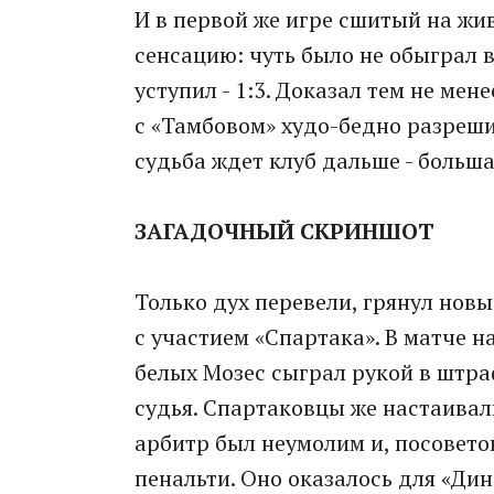
И в первой же игре сшитый на жи
сенсацию: чуть было не обыграл во
уступил - 1:3. Доказал тем не мен
с «Тамбовом» худо-бедно разреши
судьба ждет клуб дальше - больша
ЗАГАДОЧНЫЙ СКРИНШОТ
Только дух перевели, грянул новы
с участием «Спартака». В матче 
белых Мозес сыграл рукой в штр
судья. Спартаковцы же настаивали,
арбитр был неумолим и, посовето
пенальти. Оно оказалось для «Ди