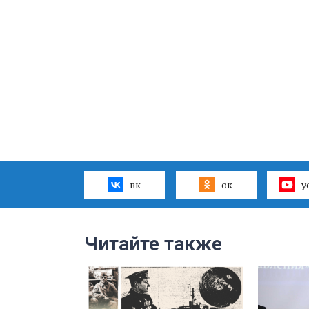
вк
ок
y
Читайте также