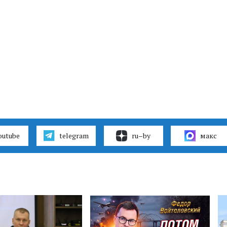
outube
telegram
ru–by
макс