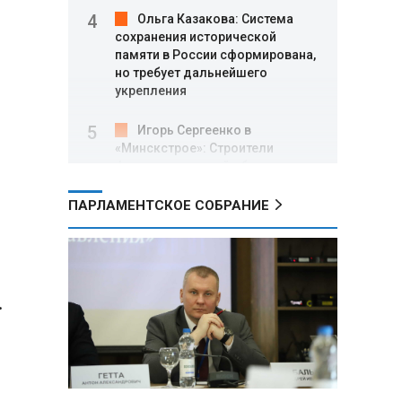
Ольга Казакова: Система
сохранения исторической
памяти в России сформирована,
но требует дальнейшего
укрепления
Игорь Сергеенко в
«Минскстрое»: Строители
формируют новый облик страны
и должны активнее участвовать
в улучшении охраны труда
ПАРЛАМЕНТСКОЕ СОБРАНИЕ
МИД РФ: Поездка
Зеленского в США не принесла
ожидаемых результатов
.
Белорусские школьники
собрали первые «космические»
томаты из семян, побывавших
на орбите