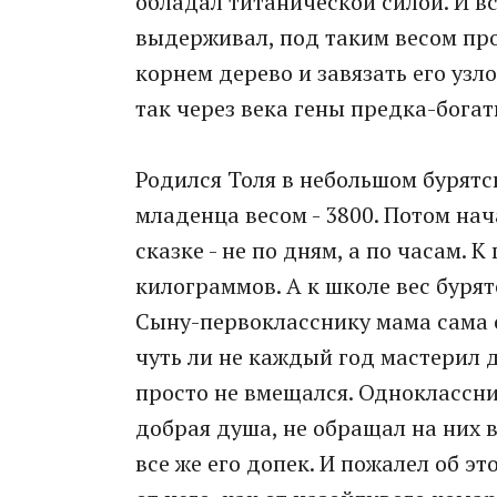
обладал титанической силой. И вс
выдерживал, под таким весом про
корнем дерево и завязать его узло
так через века гены предка-богат
Родился Толя в небольшом бурятс
младенца весом - 3800. Потом нач
сказке - не по дням, а по часам. 
килограммов. А к школе вес буря
Сыну-первокласснику мама сама 
чуть ли не каждый год мастерил 
просто не вмещался. Одноклассник
добрая душа, не обращал на них
все же его допек. И пожалел об эт