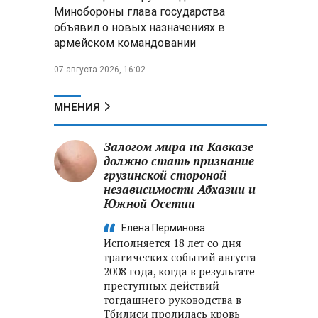
Минобороны РФ: при
Минобороны глава государства
освобождении Анискино ВСУ
объявил о новых назначениях в
понесли большие потери, часть
армейском командовании
военных сдалась в плен
07 августа 2026, 16:02
Александр Лукашенко:
Россияне «услышали батьку» и
скупают пустующие дома в
МНЕНИЯ
белорусских деревнях
Залогом мира на Кавказе
должно стать признание
грузинской стороной
независимости Абхазии и
Южной Осетии
Елена Перминова
Исполняется 18 лет со дня
трагических событий августа
2008 года, когда в результате
преступных действий
тогдашнего руководства в
Тбилиси пролилась кровь