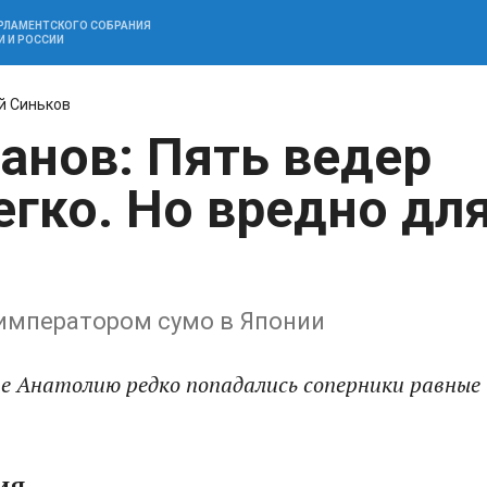
АРЛАМЕНТСКОГО СОБРАНИЯ
И И РОССИИ
й Синьков
анов: Пять ведер
егко. Но вредно дл
 императором сумо в Японии
е Анатолию редко попадались соперники равные