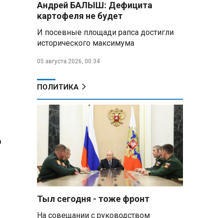
Андрей БАЛЫШ: Дефицита
Премьер Литвы призвал не
картофеля не будет
пугать людей угрозой со
стороны РФ
И посевные площади рапса достигли
исторического максимума
Александр Лукашенко
подарили белорусский бинокль,
05 августа 2026, 00:34
изготовленный по стандартам
НАТО
ПОЛИТИКА
В Белгородской области при
новых атаках ВСУ пострадали
еще четыре человека
р
Александр Лукашенко о
работе Белкоопсоюза: «Если это
так, это жуть»
Минск возглавил рейтинг
самых популярных зарубежных
Тыл сегодня - тоже фронт
городов у российских туристов
На совещании с руководством