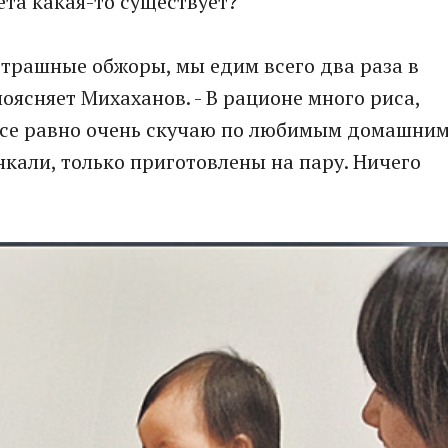
ета какая-то существует?
 страшные обжоры, мы едим всего два раза в
поясняет Михаханов. - В рационе много риса,
 все равно очень скучаю по любимым домашни
нкали, только приготовлены на пару. Ничего