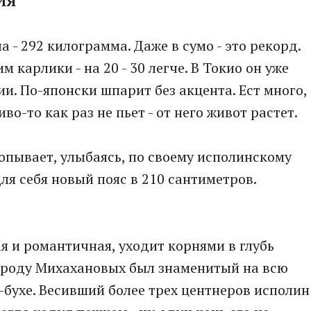
ИЯ
ла - 292 килограмма. Даже в сумо - это рекорд.
 карлики - на 20 - 30 легче. В Токио он уже
ии. По-японски шпарит без акцента. Ест много,
во-то как раз не пьет - от него живот растет.
хлопывает, улыбаясь, по своему исполинскому
для себя новый пояс в 210 сантиметров.
 и романтичная, уходит корнями в глубь
 в роду Михахановых был знаменитый на всю
-бухе. Весивший более трех центнеров исполин