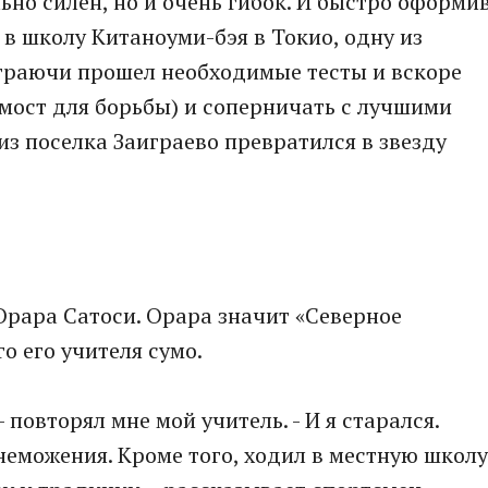
ьно силен, но и очень гибок. И быстро оформи
й в школу Китаноуми-бэя в Токио, одну из
играючи прошел необходимые тесты и вскоре
омост для борьбы) и соперничать с лучшими
из поселка Заиграево превратился в звезду
 Орара Сатоси. Орара значит «Северное
го его учителя сумо.
- повторял мне мой учитель. - И я старался.
еможения. Кроме того, ходил в местную школу