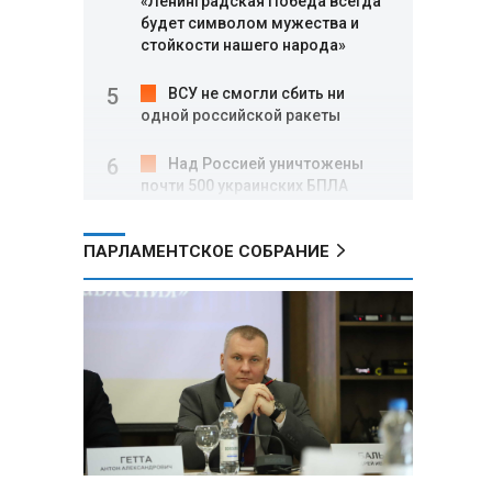
«Ленинградская Победа всегда
будет символом мужества и
стойкости нашего народа»
ВСУ не смогли сбить ни
одной российской ракеты
Над Россией уничтожены
почти 500 украинских БПЛА
Вячеслав Володин: в августе
ПАРЛАМЕНТСКОЕ СОБРАНИЕ
заработали нормы,
направленные на стабилизацию
на топливном рынке, и новые
меры поддержки участников
СВО
Александр Лукашенко о
торговых сетях: Почему к
сельчанам вышли только
единицы?