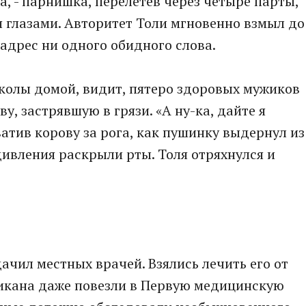
ра, - парнишка, перелетев через четыре парты,
я глазами. Авторитет Толи мгновенно взмыл до
 адрес ни одного обидного слова.
школы домой, видит, пятеро здоровых мужиков
у, застрявшую в грязи. «А ну-ка, дайте я
хватив корову за рога, как пушинку выдернул из
ивления раскрыли рты. Толя отряхнулся и
чил местных врачей. Взялись лечить его от
ликана даже повезли в Первую медицинскую