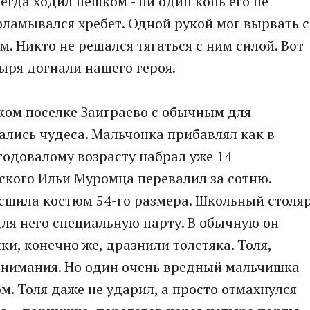
егда ходил пешком - ни один конь его не
ламывался хребет. Одной рукой мог вырвать с
м. Никто не решался тягаться с ним силой. Вот
ыря догнали нашего героя.
ком поселке Заиграево с обычным для
ались чудеса. Мальчонка прибавлял как в
К годовалому возрасту набрал уже 14
тского Ильи Муромца перевалил за сотню.
сшила костюм 54-го размера. Школьный столя
для него специальную парту. В обычную он
и, конечно же, дразнили толстяка. Толя,
 внимания. Но один очень вредный мальчишка
ом. Толя даже не ударил, а просто отмахнулся