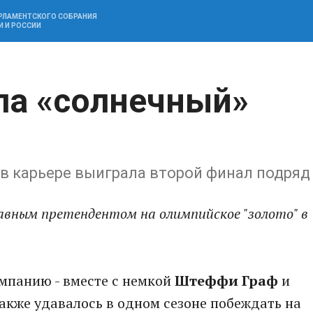
АРЛАМЕНТСКОГО СОБРАНИЯ
И И РОССИИ
ла «солнечный»
в карьере выиграла второй финал подряд
авным претендентом на олимпийское "золото" в
мпанию - вместе с немкой
Штеффи Граф
и
также удавалось в одном сезоне побеждать на