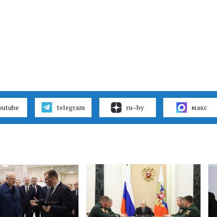
outube
telegram
ru–by
макс