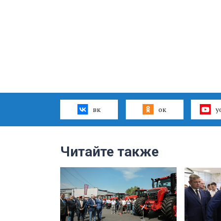
вк
ок
y
Читайте также