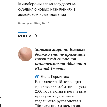
меры по защите инфраструктуры
Минобороны глава государства
от терактов
объявил о новых назначениях в
армейском командовании
Минобороны РФ: «Искандер»
уничтожил эшелон с техникой
07 августа 2026, 16:02
ВСУ в Днепропетровской
области
МНЕНИЯ
Главы правительств ЕАЭС
подписали три соглашения по
Залогом мира на Кавказе
e‑торговле, биржевому рынку и
должно стать признание
ученым званиям
грузинской стороной
независимости Абхазии и
Южной Осетии
Елена Перминова
Исполняется 18 лет со дня
трагических событий августа
2008 года, когда в результате
преступных действий
е
тогдашнего руководства в
и
Тбилиси пролилась кровь