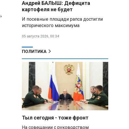
Андрей БАЛЫШ: Дефицита
самых популярных зарубежных
картофеля не будет
городов у российских туристов
,
И посевные площади рапса достигли
Минобороны РФ: при
исторического максимума
освобождении Анискино ВСУ
т
понесли большие потери, часть
05 августа 2026, 00:34
военных сдалась в плен
ПОЛИТИКА
Александр Лукашенко:
Россияне «услышали батьку» и
скупают пустующие дома в
белорусских деревнях
Алесандр Лукашенко назвал
работу сельской торговли
«неудовлетворительной» и
возмутился «просрочкой и
тухлятиной»
Тыл сегодня - тоже фронт
Владимир Путин обсудил с
Совбезом дополнительные
На совещании с руководством