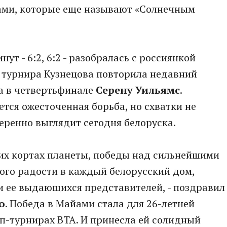
ами, которые еще называют «Солнечным
нут - 6:2, 6:2 - разобралась с россиянкой
у турнира Кузнецова повторила недавний
а в четвертьфинале
Серену Уильямс
.
тся ожесточенная борьба, но схватки не
еренно выглядит сегодня белоруска.
ших кортах планеты, победы над сильнейшими
ого радости в каждый белорусский дом,
 и ее выдающихся представителей, - поздравил
о
. Победа в Майами стала для 26-летней
оп-турнирах ВТА. И принесла ей солидный