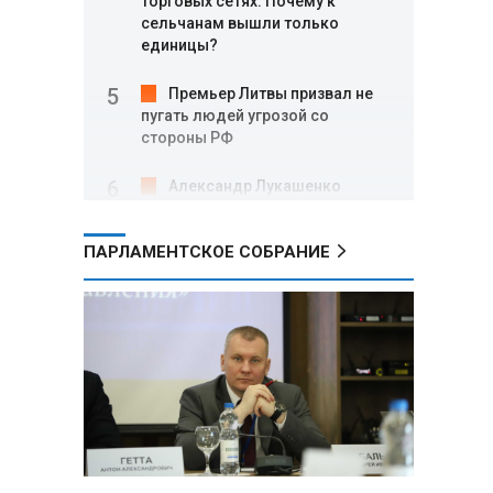
торговых сетях: Почему к
сельчанам вышли только
единицы?
Премьер Литвы призвал не
пугать людей угрозой со
стороны РФ
Александр Лукашенко
подарили белорусский бинокль,
изготовленный по стандартам
ПАРЛАМЕНТСКОЕ СОБРАНИЕ
НАТО
В Белгородской области при
новых атаках ВСУ пострадали
еще четыре человека
Александр Лукашенко о
работе Белкоопсоюза: «Если это
так, это жуть»
Минск возглавил рейтинг