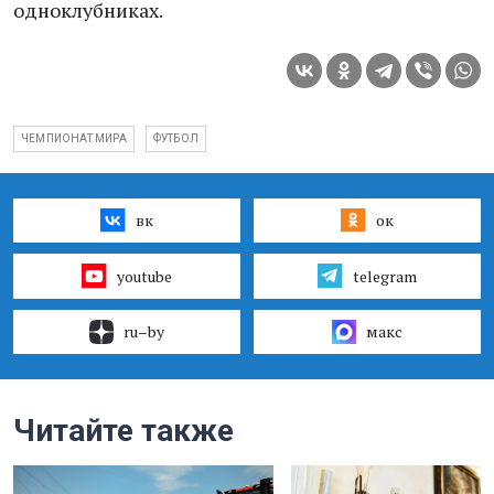
одноклубниках.
ЧЕМПИОНАТ МИРА
ФУТБОЛ
вк
ок
youtube
telegram
ru–by
макс
Читайте также