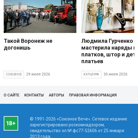
Такой Воронеж не
Людмила Гурченко
догонишь
мастерила наряды и
платков, штор и дет
платьев
29 июля 2026
30 июля 2026
СОЮЗНОЕ
КУЛЬТУРА
О САЙТЕ
КОНТАКТЫ
АВТОРЫ
ПРАВОВАЯ ИНФОРМАЦИЯ
© 1991-2026 «Союзное Вече». Сетевое издание
зарегистрировано роскомнадзором,
свидетельство эл № фc77-52606 от 25 января
2013 года.