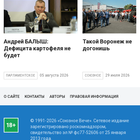
Андрей БАЛЫШ:
Такой Воронеж не
Дефицита картофеля не
догонишь
будет
05 августа 2026
29 июля 2026
ПАРЛАМЕНТСКОЕ
СОЮЗНОЕ
О САЙТЕ
КОНТАКТЫ
АВТОРЫ
ПРАВОВАЯ ИНФОРМАЦИЯ
© 1991-2026 «Союзное Вече». Сетевое издание
зарегистрировано роскомнадзором,
свидетельство эл № фc77-52606 от 25 января
2013 года.